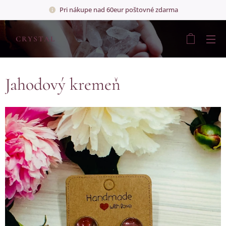
Pri nákupe nad 60eur poštovné zdarma
💎
CRYSTAL
💎
Jahodový kremeň