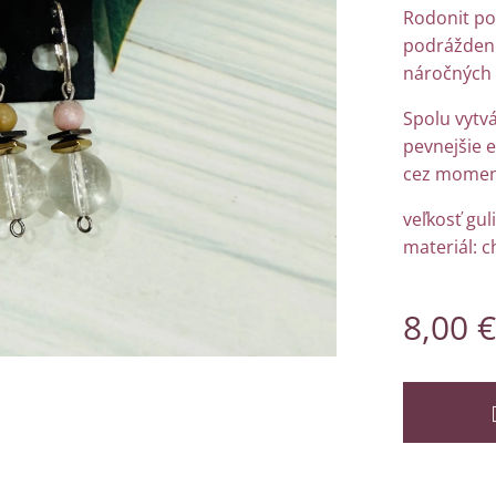
Rodonit po
podráždeno
náročných 
Spolu vytvá
pevnejšie e
cez moment
veľkosť gul
materiál: c
8,00
€