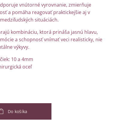
dporuje vnútorné vyrovnanie, zmierňuje
sť a pomáha reagovať praktickejšie aj v
medziľudských situáciách.
rajú kombináciu, ktorá prináša jasnú hlavu,
mócie a schopnosť vnímať veci realisticky, nie
álne výkyvy.
ičiek: 10 a 4mm
hirurgická oceľ
Do košíka