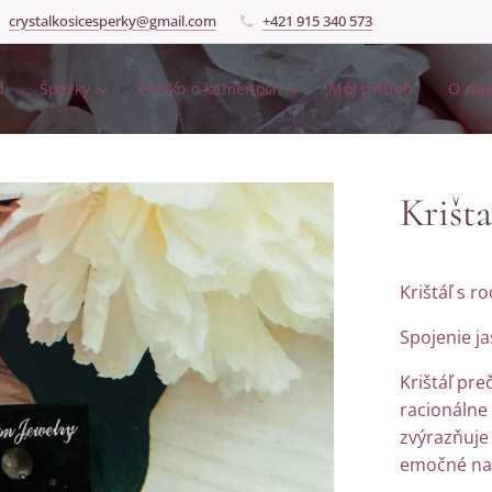
crystalkosicesperky@gmail.com
+421 915 340 573
d
Šperky
Všetko o kameňoch
Môj pribeh
O ná
Krišt
Krištáľ s 
Spojenie ja
Krištáľ pre
racionálne
zvýrazňuje
emočné nap