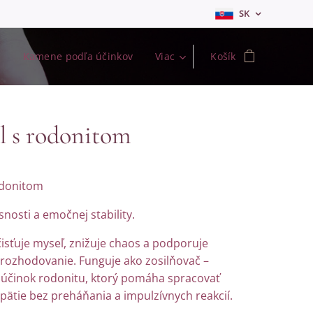
SK
s
Kamene podľa účinkov
Viac
Košík
al s rodonitom
rodonitom
snosti a emočnej stability.
čisťuje myseľ, znižuje chaos a podporuje
 rozhodovanie. Funguje ako zosilňovač –
 účinok rodonitu, ktorý pomáha spracovať
ätie bez preháňania a impulzívnych reakcií.