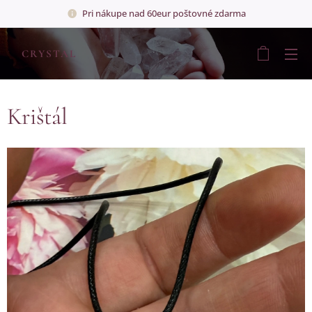
Pri nákupe nad 60eur poštovné zdarma
💎
CRYSTAL
💎
Krištál