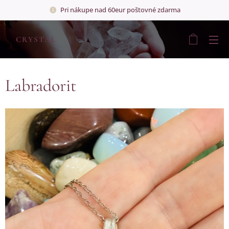
Pri nákupe nad 60eur poštovné zdarma
💎
CRYSTAL
💎
Labradorit