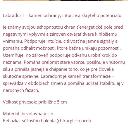
Labradorit – kameň ochrany, intuície a skrytého potenciálu.
Je známy svojou schopnosťou chrániť energetické pole pred
negatívnymi vplyvmi a zároveň otvárať dvere k hlbšiemu
vnímaniu. Podporuje intuície, citlivosť na jemné signály a
pomáha odhaliť možnosti, ktoré bežne unikajú pozornosti.
Uzemňuje, no zároveň podporuje odvahu urobiť krok do
neznáma. Pomáha prelomiť staré vzorce, posilňuje vnútornú
silu a prináša jasnejšie chápanie toho, čo je pre človeka
skutočne správne. Labradorit je kameň transformácie –
sprevádza v obdobiach zmien a pomáha udržať stabilitu aj v
náročných fázach.
Veľkosť prívesok: približne 5 cm
Materiál: bezolovnatý cín
Retiazka: súčasťou balenia (chirurgická oceľ)