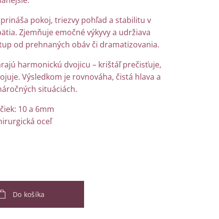
anejšie.
t prináša pokoj, triezvy pohľad a stabilitu v
ätia. Zjemňuje emočné výkyvy a udržiava
tup od prehnaných obáv či dramatizovania.
rajú harmonickú dvojicu – krištáľ prečisťuje,
ojuje. Výsledkom je rovnováha, čistá hlava a
náročných situáciách.
ičiek: 10 a 6mm
hirurgická oceľ
Do košíka