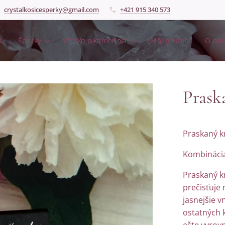
crystalkosicesperky@gmail.com
+421 915 340 573
d
Šperky
Všetko o kameňoch
Môj pribeh
O ná
Praska
Praskaný kr
Kombinácia
Praskaný kr
prečisťuje
jasnejšie v
ostatných 