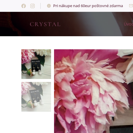
Pri nákupe nad 60eur poštovné zdarma
💎
CRYSTAL
💎
Úvo