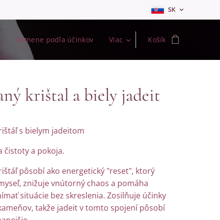
SK
s
Kamene podľa účinkov
Viac
Košík
ný krištal a biely jadeit
ištáľ s bielym jadeitom
 čistoty a pokoja.
ištáľ pôsobí ako energetický "reset", ktorý
 myseľ, znižuje vnútorný chaos a pomáha
nímať situácie bez skreslenia. Zosilňuje účinky
kameňov, takže jadeit v tomto spojení pôsobí