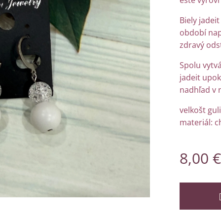
ešte vyrovn
Biely jadei
období nap
zdravý ods
Spolu vytvá
jadeit upok
nadhľad v 
velkošt gul
materiál: c
8,00
€