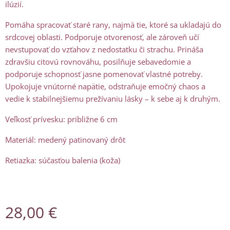
ilúzií.
Pomáha spracovať staré rany, najmä tie, ktoré sa ukladajú do
srdcovej oblasti. Podporuje otvorenosť, ale zároveň učí
nevstupovať do vzťahov z nedostatku či strachu. Prináša
zdravšiu citovú rovnováhu, posilňuje sebavedomie a
podporuje schopnosť jasne pomenovať vlastné potreby.
Upokojuje vnútorné napätie, odstraňuje emočný chaos a
vedie k stabilnejšiemu prežívaniu lásky – k sebe aj k druhým.
Veľkosť prívesku: približne 6 cm
Materiál: medený patinovaný drôt
Retiazka: súčasťou balenia (koža)
28,00
€