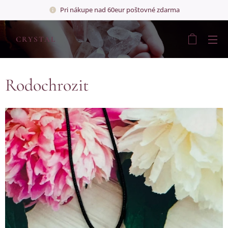
Pri nákupe nad 60eur poštovné zdarma
💎
CRYSTAL
💎
Rodochrozit