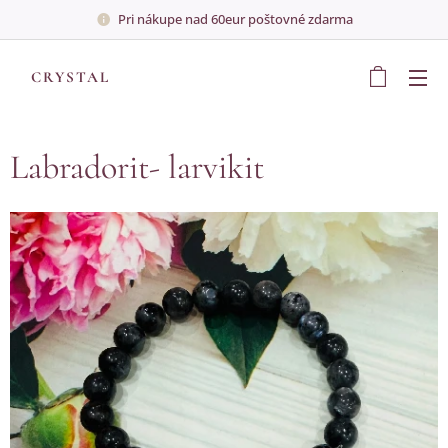
Pri nákupe nad 60eur poštovné zdarma
💎
CRYSTAL
💎
Labradorit- larvikit